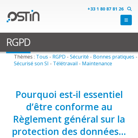
+33 1 80 87 81 26
RGPD
Thèmes :
Tous
-
RGPD
-
Sécurité
-
Bonnes pratiques
-
Sécurisé son SI
-
Télétravail
-
Maintenance
Pourquoi est-il essentiel
d’être conforme au
Règlement général sur la
protection des données…