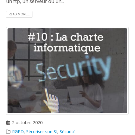
un ftp, un serveur ou un...
READ MORE...
2 octobre 2020
RGPD
,
Sécuriser son SI
,
Sécurité