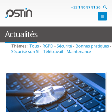
+33 1 80 87 81 26
Actualités
Thèmes :
Tous
-
RGPD
-
Sécurité
-
Bonnes pratiques
-
Sécurisé son SI
-
Télétravail
-
Maintenance